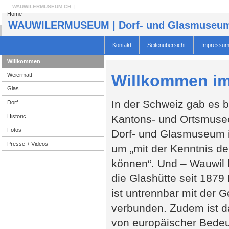
WAUWILERMUSEUM.CH
|
Home
WAUWILERMUSEUM | Dorf- und Glasmuseum
Kontakt
Seitenübersicht
Impressu
Willkommen
Willkommen im
Weiermatt
Glas
In der Schweiz gab es 
Dorf
Historic
Kantons- und Ortsmuse
Fotos
Dorf- und Glasmuseum i
Presse + Videos
um „mit der Kenntnis d
können“. Und – Wauwil 
die Glashütte seit 1879
ist untrennbar mit der 
verbunden. Zudem ist d
von europäischer Bede